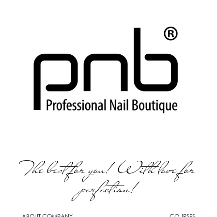
The best for you! With love for
perfection!
ABOUT COMPANY
COURSES