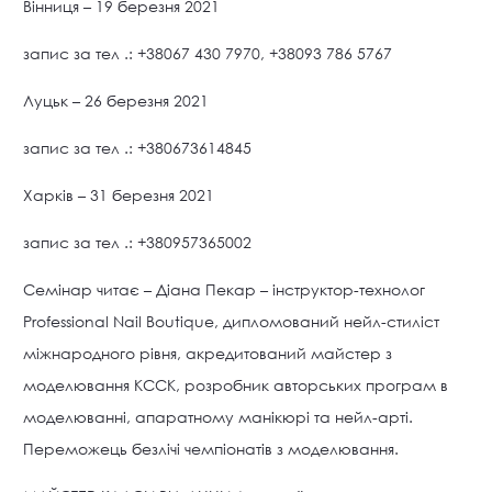
Вінниця – 19 березня 2021
запис за тел .: +38067 430 7970, +38093 786 5767
Луцьк – 26 березня 2021
запис за тел .: +380673614845
Харків – 31 березня 2021
запис за тел .: +380957365002
Семінар читає – Діана Пекар – інструктор-технолог
Professional Nail Boutique, дипломований нейл-стиліст
міжнародного рівня, акредитований майстер з
моделювання КССК, розробник авторських програм в
моделюванні, апаратному манікюрі та нейл-арті.
Переможець безлічі чемпіонатів з моделювання.