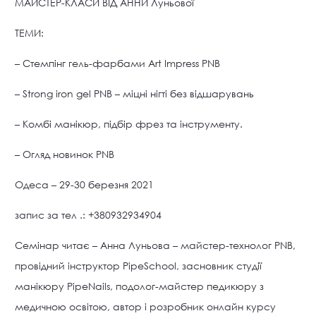
МАЙСТЕР-КЛАСИ ВІД АННИ Луньової
ТЕМИ:
– Стемпінг гель-фарбами Art Impress PNB
– Strong iron gel PNB – міцні нігті без відшарувань
– Комбі манікюр, підбір фрез та інструменту.
– Огляд новинок PNB
Одеса – 29-30 березня 2021
запис за тел .: +380932934904
Семінар читає – Анна Луньова – майстер-технолог PNB,
провідний інструктор PipeSchool, засновник студії
манікюру PipeNails, подолог-майстер педикюру з
медичною освітою, автор і розробник онлайн курсу