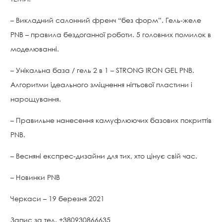
– Викладний салонний френч “без форм”. Гель-желе
PNB – правила бездоганної роботи. 5 головних помилок в
моделюванні.
– Унікальна база / гель 2 в 1 – STRONG IRON GEL PNB.
Алгоритми ідеального зміцнення нігтьової пластини і
нарощування.
– Правильне нанесення камуфлюючих базових покриттів
PNB.
– Весняні експрес-дизайни для тих, хто цінує свій час.
– Новинки PNB
Черкаси – 19 березня 2021
Запис за тел. +380930866635