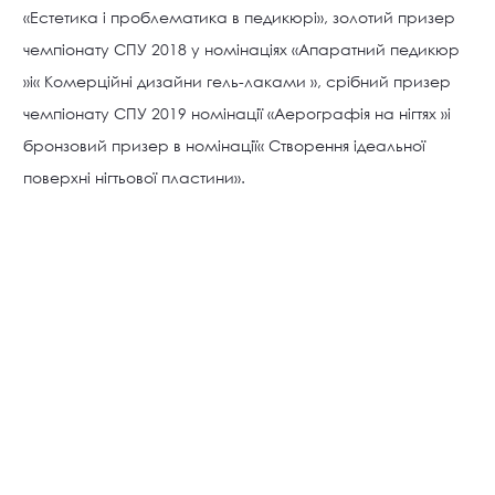
«Естетика і проблематика в педикюрі», золотий призер
чемпіонату СПУ 2018 у номінаціях «Апаратний педикюр
»і« Комерційні дизайни гель-лаками », срібний призер
чемпіонату СПУ 2019 номінації «Аерографія на нігтях »і
бронзовий призер в номінації« Створення ідеальної
поверхні нігтьової пластини».